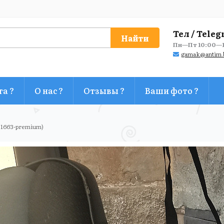
Тел / Teleg
Найти
Пн—Пт 10:00—1
gamak@antim.
та ?
О нас ?
Отзывы ?
Ваши фото ?
 1663-premium)