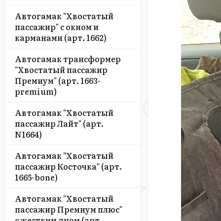
Автогамак "Хвостатый
пассажир" с окном и
карманами (арт. 1662)
Автогамак трансформер
"Хвостатый пассажир
Премиум" (арт. 1663-
premium)
Автогамак "Хвостатый
пассажир Лайт" (арт.
N1664)
Автогамак "Хвостатый
пассажир Косточка" (арт.
1665-bone)
Автогамак "Хвостатый
пассажир Премиум плюс"
с жестким дном (арт.