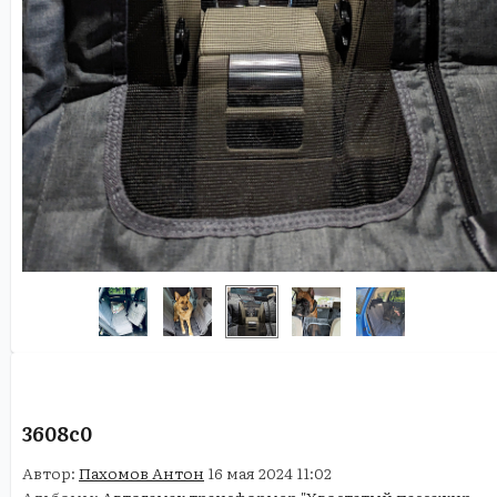
3608c0
Автор:
Пахомов Антон
16 мая 2024 11:02
Альбомы:
Автогамак трансформер "Хвостатый пассажир