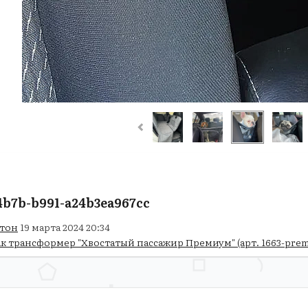
-4b7b-b991-a24b3ea967cc
тон
19 марта 2024 20:34
к трансформер "Хвостатый пассажир Премиум" (арт. 1663-pre