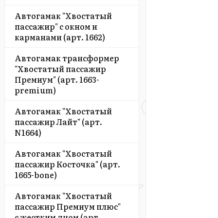
Автогамак "Хвостатый
пассажир" с окном и
карманами (арт. 1662)
Автогамак трансформер
"Хвостатый пассажир
Премиум" (арт. 1663-
premium)
Автогамак "Хвостатый
пассажир Лайт" (арт.
N1664)
Автогамак "Хвостатый
пассажир Косточка" (арт.
1665-bone)
Автогамак "Хвостатый
пассажир Премиум плюс"
с жестким дном (арт.