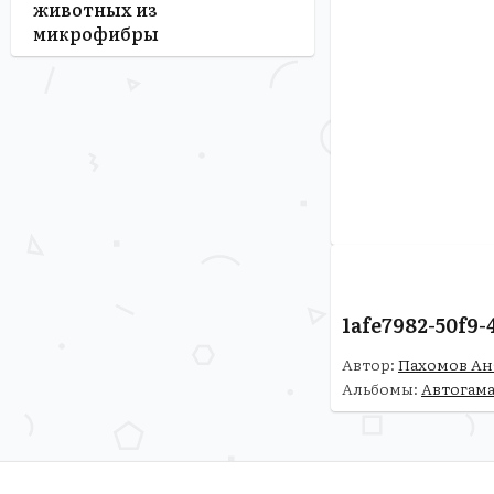
животных из
микрофибры
1afe7982-50f9
Автор:
Пахомов Ан
Альбомы:
Автогама