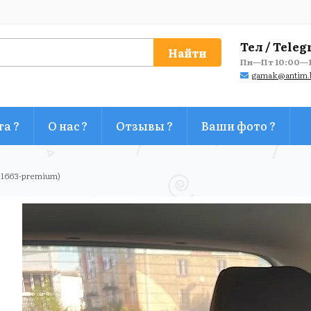
Тел / Teleg
Найти
Пн—Пт 10:00—1
gamak@antim.
та ?
О нас ?
Отзывы ?
Ваши фото ?
 1663-premium)