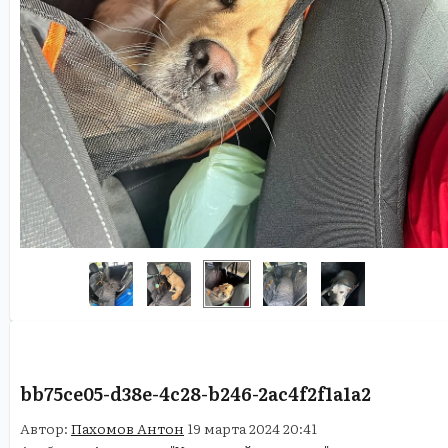
bb75ce05-d38e-4c28-b246-2ac4f2f1a1a2
Автор:
Пахомов Антон
19 марта 2024 20:41