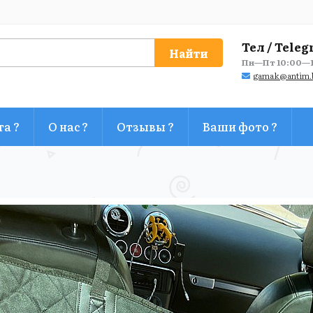
Тел / Teleg
Найти
Пн—Пт 10:00—1
gamak@antim.
та ?
О нас ?
Отзывы ?
Ваши фото ?