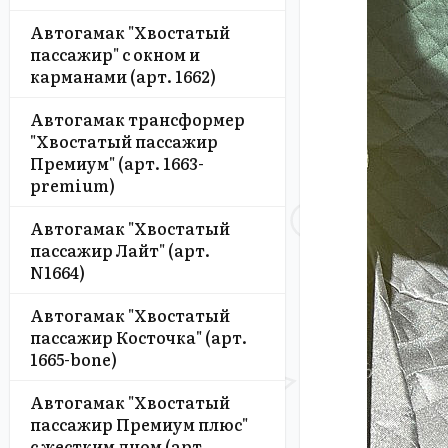
Автогамак "Хвостатый
пассажир" с окном и
карманами (арт. 1662)
Автогамак трансформер
"Хвостатый пассажир
Премиум" (арт. 1663-
premium)
Автогамак "Хвостатый
пассажир Лайт" (арт.
N1664)
Автогамак "Хвостатый
пассажир Косточка" (арт.
1665-bone)
Автогамак "Хвостатый
пассажир Премиум плюс"
с жестким дном (арт.